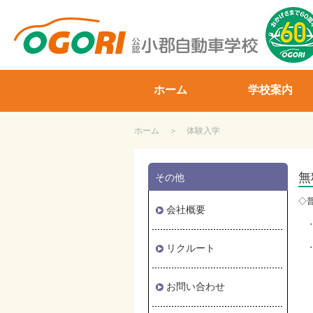
山口県小郡自動車学校
ホーム
学校案内
ホーム
体験入学
無
その他
◇
会社概要
・
リクルート
・
な
お問い合わせ
四