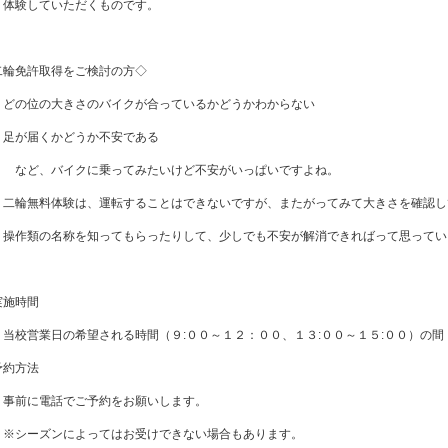
験していただくものです。
二輪免許取得をご検討の方◇
どの位の大きさのバイクが合っているかどうかわからない
足が届くかどうか不安である
ど、バイクに乗ってみたいけど不安がいっぱいですよね。
輪無料体験は、運転することはできないですが、またがってみて大きさを確認し
作類の名称を知ってもらったりして、少しでも不安が解消できればって思ってい
実施時間
校営業日の希望される時間（９:００～１２：００、１３:００～１５:００）の間
予約方法
前に電話でご予約をお願いします。
シーズンによってはお受けできない場合もあります。