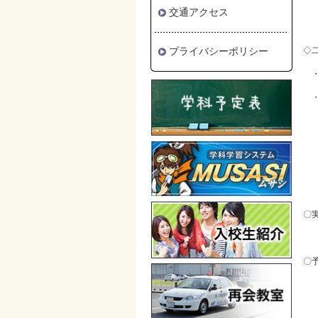
体
交通アクセス
プライバシーポリシー
◇
・
・
な
二
操
〇
当
〇
事
※