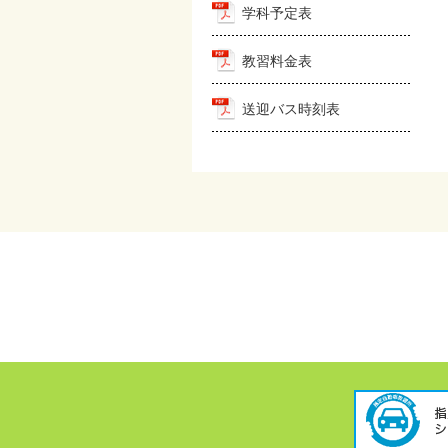
学科予定表
教習料金表
送迎バス時刻表