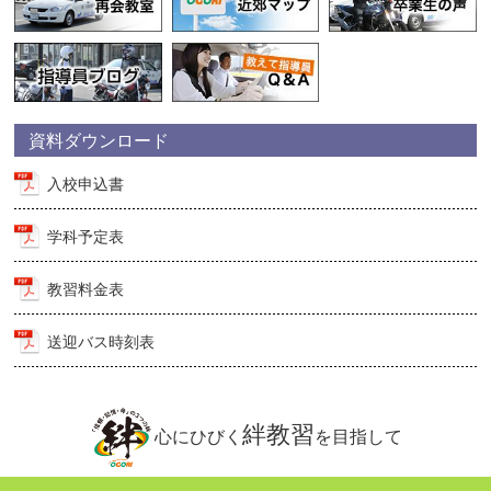
資料ダウンロード
入校申込書
学科予定表
教習料金表
送迎バス時刻表
絆教習
心にひびく
を目指して