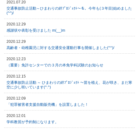
2021.07.20
交通事故防止活動～ひまわりの絆ﾌﾟﾛｼﾞｪｸﾄ～を、今年も(３年目)始めました
(^^)/
2020.12.29
感謝状や表彰を受けました m(__)m
2020.12.29
高齢者・幼稚園児に対する交通安全運動行事を開催しました(^^)/
2020.12.23
（重要）免許センターでの３月の本免学科試験のお知らせ
2020.12.15
交通事故防止活動 ～ ひまわりの絆ﾌﾟﾛｼﾞｪｸﾄ ～苗を植え、花が咲き、まだ寒
空に少し咲いています(^.^)
2020.12.09
「犯罪被害者支援自動販売機」を設置しました！
2020.12.01
学科教習が予約制になります。