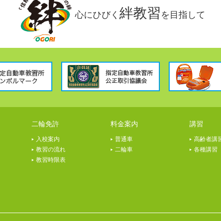
絆教習
心にひびく
を目指して
二輪免許
料金案内
講習
入校案内
普通車
高齢者講
教習の流れ
二輪車
各種講習
教習時限表