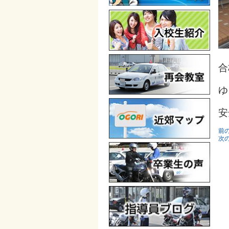
合
ゆ
安
前
次