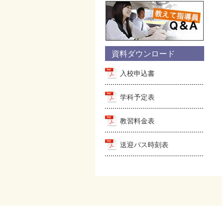
資料ダウンロード
入校申込書
学科予定表
教習料金表
送迎バス時刻表