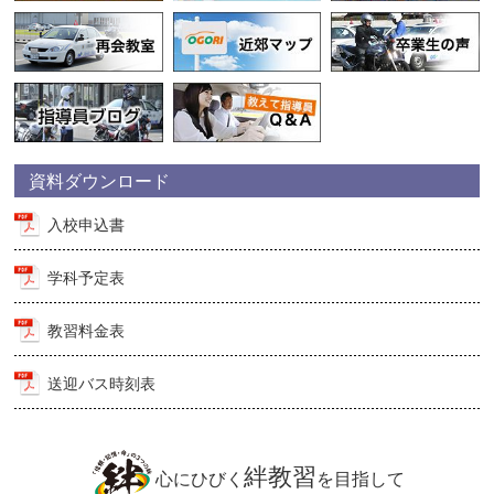
資料ダウンロード
入校申込書
学科予定表
教習料金表
送迎バス時刻表
絆教習
心にひびく
を目指して