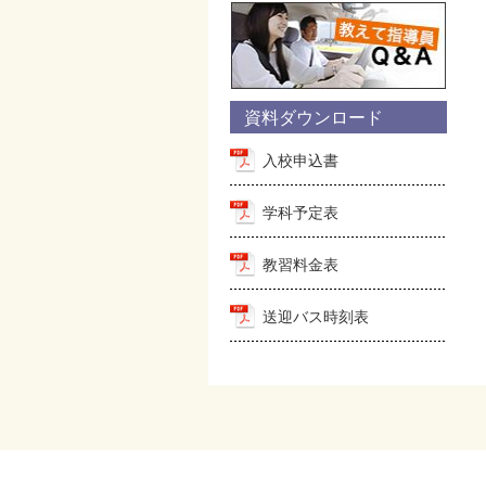
資料ダウンロード
入校申込書
学科予定表
教習料金表
送迎バス時刻表