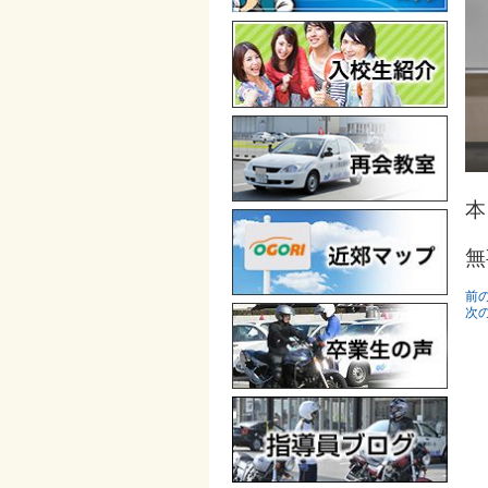
本
無
前
次