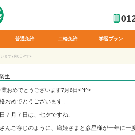
01
普通免許
二輪免許
学習プラン
ます7月6日<^!^>
業生
卒業おめでとうございます7月6日<^!^>
格おめでとうございます。
日７月７日は、七夕ですね。
さんご存じのように、織姫さまと彦星様が一年に一