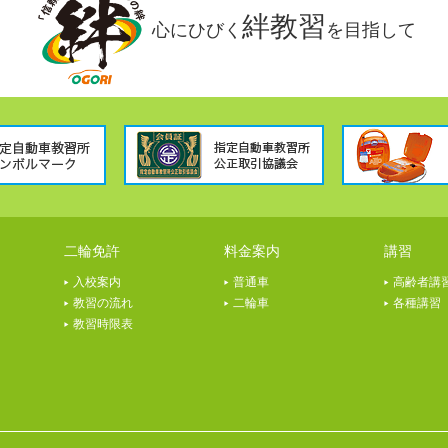
絆教習
心にひびく
を目指して
二輪免許
料金案内
講習
入校案内
普通車
高齢者講
教習の流れ
二輪車
各種講習
教習時限表