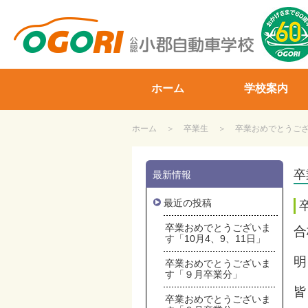
山口県小郡自動車学校
ホーム
学校案内
ホーム
卒業生
卒業おめでとうござい
卒
最新情報
最近の投稿
卒業おめでとうございま
合
す「10月4、9、11日」
明
卒業おめでとうございま
す「９月卒業分」
皆
卒業おめでとうございま