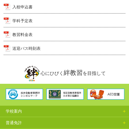
入校申込書
学科予定表
教習料金表
送迎バス時刻表
絆教習
心にひびく
を目指して
学校案内
普通免許