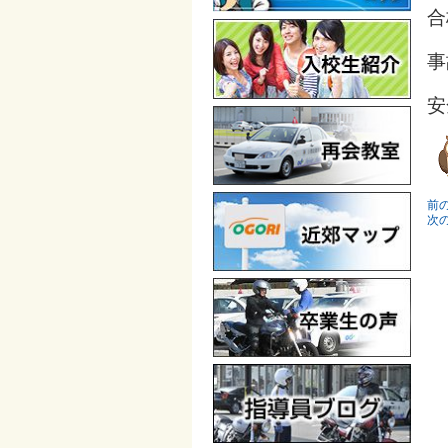
合
事
安
前
次