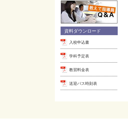
資料ダウンロード
入校申込書
学科予定表
教習料金表
送迎バス時刻表