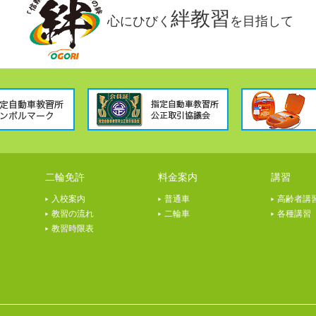
絆教習
心にひびく
を目指して
二輪免許
料金案内
講習
入校案内
普通車
高齢者講
教習の流れ
二輪車
各種講習
教習時限表