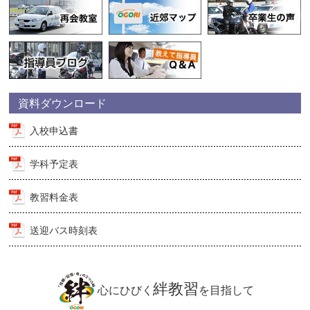
資料ダウンロード
入校申込書
学科予定表
教習料金表
送迎バス時刻表
絆教習
心にひびく
を目指して