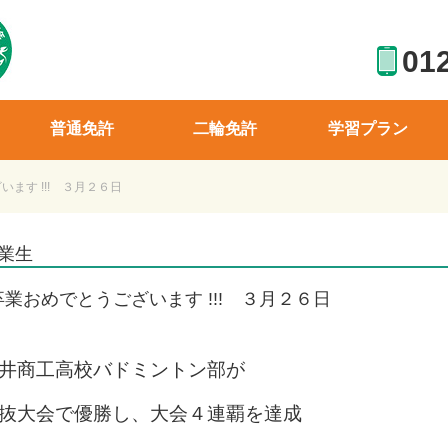
01
普通免許
二輪免許
学習プラン
ます !!! ３月２６日
業生
卒業おめでとうございます !!! ３月２６日
井商工高校バドミントン部が
抜大会で優勝し、大会４連覇を達成