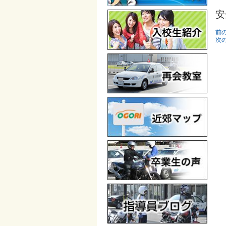
安
前
次