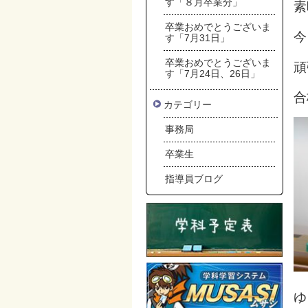
す「８月卒業分」
素
卒業おめでとうございま
今
す「7月31日」
卒業おめでとうございま
頑
す「7月24日、26日」
合
カテゴリー
事務局
卒業生
指導員ブログ
ゆ