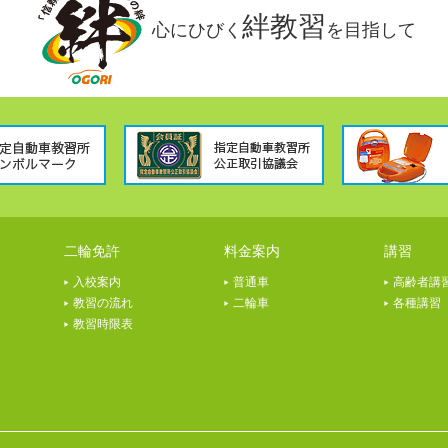
絆教習
心にひびく
を目指して
二輪免許
料金案内
講習
入校案内
普通車
高齢者講
教習の流れ
二輪車
各種講習
教習時限表