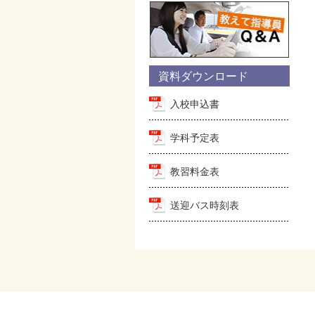
資料ダウンロード
入校申込書
学科予定表
教習料金表
送迎バス時刻表