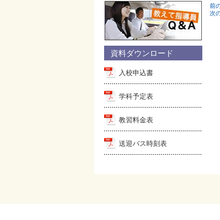
前
次
資料ダウンロード
入校申込書
学科予定表
教習料金表
送迎バス時刻表