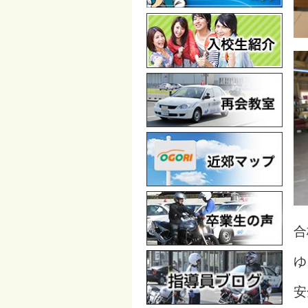
合
ゆ
安