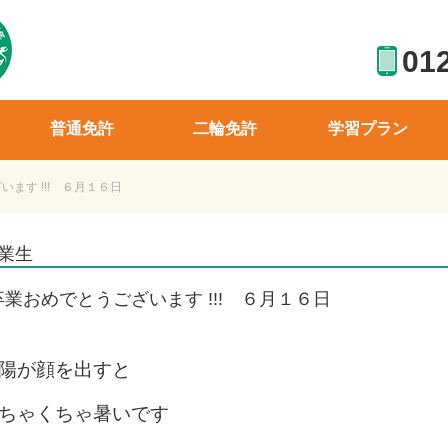
01
普通免許
二輪免許
学習プラン
ます !!! ６月１６日
業生
卒業おめでとうございます !!! ６月１６日
陽が顔を出すと
ちゃくちゃ暑いです