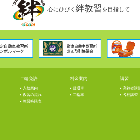
絆教習
心にひびく
を目指して
二輪免許
料金案内
講習
入校案内
普通車
高齢者講
教習の流れ
二輪車
各種講習
教習時限表