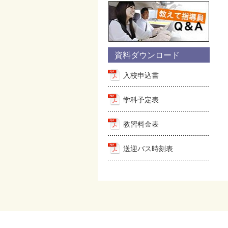
資料ダウンロード
入校申込書
学科予定表
教習料金表
送迎バス時刻表