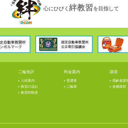
絆教習
心にひびく
を目指して
二輪免許
料金案内
講習
入校案内
普通車
高齢者講
教習の流れ
二輪車
各種講習
教習時限表