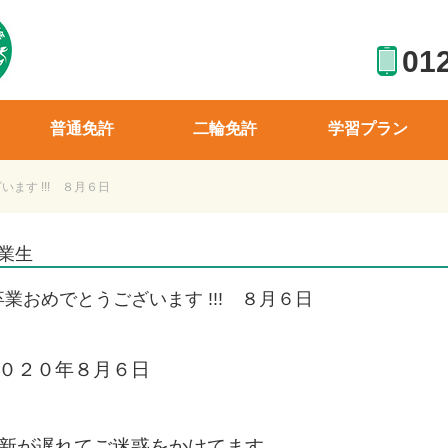
01
普通免許
二輪免許
学習プラン
ます !!! ８月６日
業生
卒業おめでとうございます !!! ８月６日
０２０年８月６日
新が遅れてご迷惑をかけてます