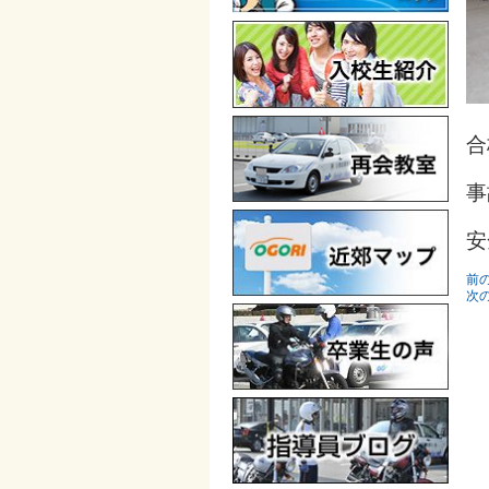
合
事
安
前
次