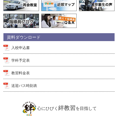
資料ダウンロード
入校申込書
学科予定表
教習料金表
送迎バス時刻表
絆教習
心にひびく
を目指して