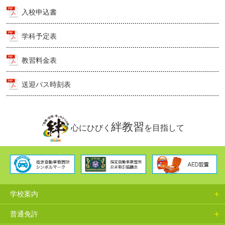
入校申込書
学科予定表
教習料金表
送迎バス時刻表
絆教習
心にひびく
を目指して
学校案内
普通免許