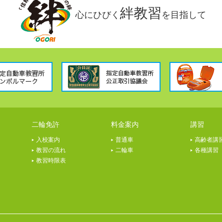
絆教習
心にひびく
を目指して
二輪免許
料金案内
講習
入校案内
普通車
高齢者講
教習の流れ
二輪車
各種講習
教習時限表