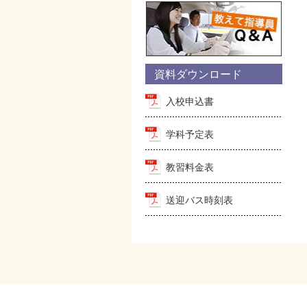
資料ダウンロード
入校申込書
学科予定表
教習料金表
送迎バス時刻表