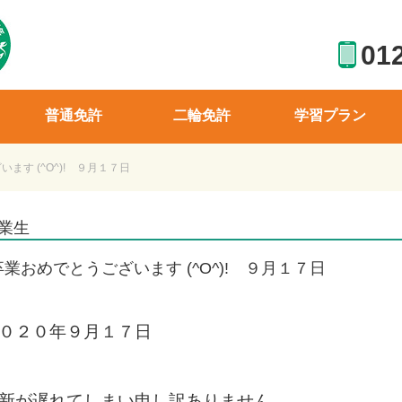
01
普通免許
二輪免許
学習プラン
ます (^O^)! ９月１７日
業生
卒業おめでとうございます (^O^)! ９月１７日
０２０年９月１７日
新が遅れてしまい申し訳ありません