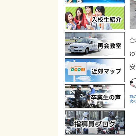
合
ゆ
安
前
次