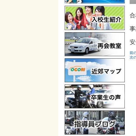
合
事
安
前
次