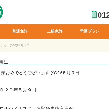
01
普通免許
二輪免許
学習プラン
ます (^O^)!５月９日
業生
卒業おめでとうございます (^O^)!５月９日
０２０年５月９日
ロナウイルスによる緊急事態宣言が