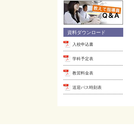
資料ダウンロード
入校申込書
学科予定表
教習料金表
送迎バス時刻表