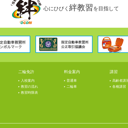
絆教習
心にひびく
を目指して
二輪免許
料金案内
講習
入校案内
普通車
高齢者講
教習の流れ
二輪車
各種講習
教習時限表