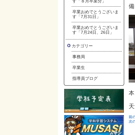
す「８月卒業分」
備
卒業おめでとうございま
す「7月31日」
卒業おめでとうございま
す「7月24日、26日」
カテゴリー
事務局
卒業生
指導員ブログ
本
天
前
次