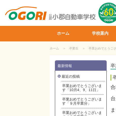
山口県小郡自動車学校
ホーム
学校案内
ホーム
卒業生
卒業おめでとうござい
卒
最新情報
最近の投稿
卒業おめでとうございま
合
す「10月4、9、11日」
台
卒業おめでとうございま
す「９月卒業分」
ま
卒業おめでとうございま