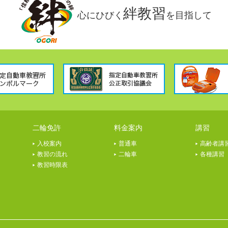
絆教習
心にひびく
を目指して
二輪免許
料金案内
講習
入校案内
普通車
高齢者講
教習の流れ
二輪車
各種講習
教習時限表