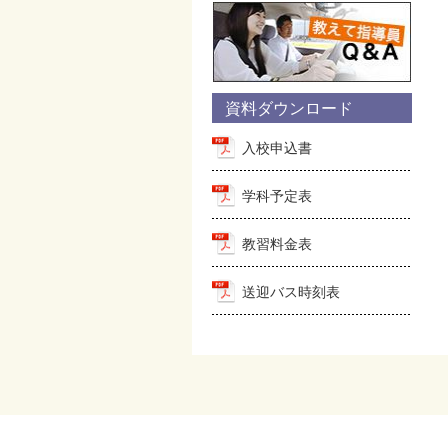
資料ダウンロード
入校申込書
学科予定表
教習料金表
送迎バス時刻表