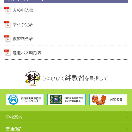
入校申込書
学科予定表
教習料金表
送迎バス時刻表
絆教習
心にひびく
を目指して
学校案内
普通免許